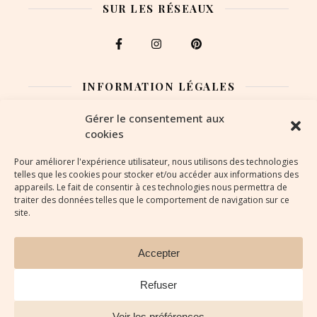
SUR LES RÉSEAUX
INFORMATION LÉGALES
Gérer le consentement aux
Mentions légales
cookies
Politique de confidentialité
Pour améliorer l'expérience utilisateur, nous utilisons des technologies
telles que les cookies pour stocker et/ou accéder aux informations des
appareils. Le fait de consentir à ces technologies nous permettra de
Politique de cookies
traiter des données telles que le comportement de navigation sur ce
site.
Accepter
L'astucerie de l'écurie © Tous droits réservés 2026
©️ Textes et images sont la propriété de l'Astucerie de
Refuser
l'écurie et soumis à droits d'auteur.
Voir les préférences