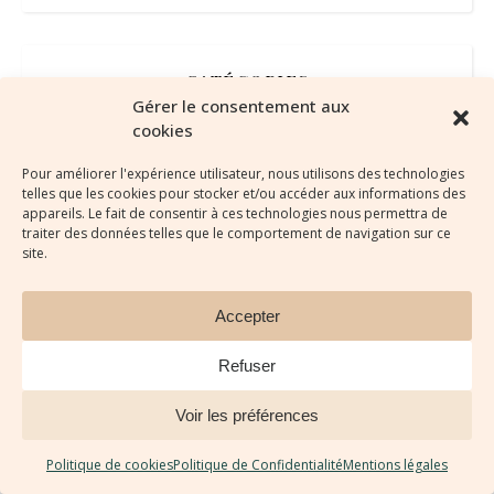
CATÉGORIES
Gérer le consentement aux
cookies
Article STAR
Pour améliorer l'expérience utilisateur, nous utilisons des technologies
Astuces concours
telles que les cookies pour stocker et/ou accéder aux informations des
appareils. Le fait de consentir à ces technologies nous permettra de
Entretien de l'équipement Cheval & Cavalier
traiter des données telles que le comportement de navigation sur ce
site.
Équipement d'équitation
Accepter
Équipement du Cavalier
Refuser
Interview "Cheval Passion"
Voir les préférences
Produit naturel fait maison
Politique de cookies
Politique de Confidentialité
Mentions légales
Recettes gourmandes