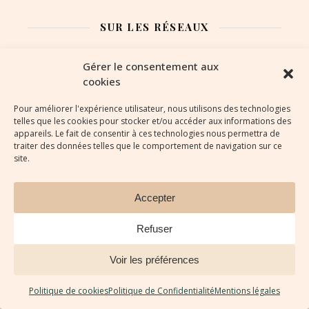
SUR LES RÉSEAUX
Gérer le consentement aux
cookies
INFORMATION LÉGALES
Pour améliorer l'expérience utilisateur, nous utilisons des technologies
telles que les cookies pour stocker et/ou accéder aux informations des
appareils. Le fait de consentir à ces technologies nous permettra de
Mentions légales
traiter des données telles que le comportement de navigation sur ce
site.
Politique de confidentialité
Accepter
Politique de cookies
Refuser
Voir les préférences
L'astucerie de l'écurie © Tous droits réservés 2026
©️ Textes et images sont la propriété de l'Astucerie de
Politique de cookies
Politique de Confidentialité
Mentions légales
l'écurie et soumis à droits d'auteur.