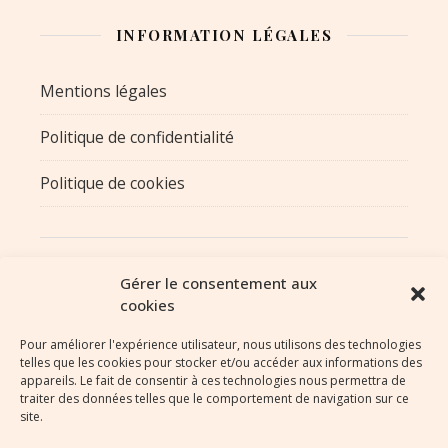
INFORMATION LÉGALES
Mentions légales
Politique de confidentialité
Politique de cookies
L'astucerie de l'écurie © Tous droits réservés 2026
Gérer le consentement aux
©️ Textes et images sont la propriété de l'Astucerie de
cookies
l'écurie et soumis à droits d'auteur.
Pour améliorer l'expérience utilisateur, nous utilisons des technologies
telles que les cookies pour stocker et/ou accéder aux informations des
Un site réalisé sous Wordpress par
Moeity
appareils. Le fait de consentir à ces technologies nous permettra de
traiter des données telles que le comportement de navigation sur ce
site.