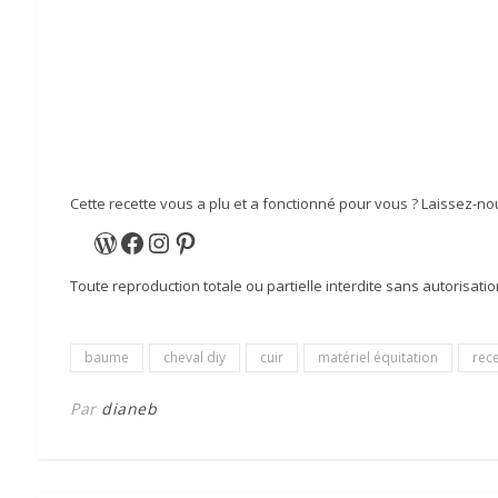
Cette recette vous a plu et a fonctionné pour vous ? Laissez-
WordPress
Facebook
Instagram
Pinterest
Toute reproduction totale ou partielle interdite sans autorisation
baume
cheval diy
cuir
matériel équitation
rece
Par
dianeb