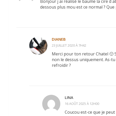
Bonjour j ai réalisé le baume la cire d 
dessous plus mou est ce normal ? Que p
DIANEB
23 JUILLET 2020 À 7H42
Merci pour ton retour Chatel 🙂 Si
non le dessus uniquement. As-tu 
refroidir ?
LINA
16 AOÛT 2025 À 12H00
Coucou est-ce que je peut m