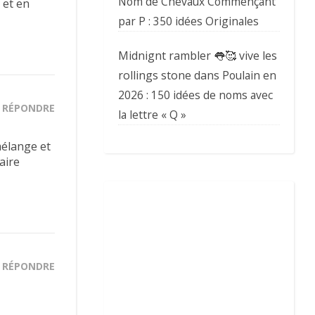
Nom de Chevaux Commençant
 et en
par P : 350 idées Originales
Midnignt rambler 👅🥰 vive les
rollings stone
dans
Poulain en
2026 : 150 idées de noms avec
RÉPONDRE
la lettre « Q »
 mélange et
aire
RÉPONDRE